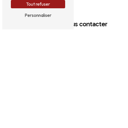
Tout refuser
Personnaliser
N'hésitez pas à nous contacter
Vous n'êtes pas un robot, veuillez répondre à cette
question : combien font quatre plus cinq ?